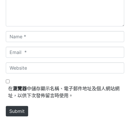
n
t
*
N
a
m
E
e
m
*
a
W
i
e
l
b
*
s
在
瀏覽器
中儲存顯示名稱、電子郵件地址及個人網站網
i
址，以供下次發佈留言時使用。
t
e
Submit