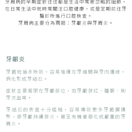
牙周病的早期症狀往往都是生活中常被忽略的細節，
在日常生活中就時常關注口腔健康，或是定期前往牙
醫診所進行口腔檢查。
牙周病主要分為兩類：牙齦炎與牙周炎。
牙齦炎
牙菌斑過多所致，容易堆積在牙縫間與牙肉邊緣，
鈣化形成牙結石。
症狀主要侷限在牙齦部位，如牙齦發紅、腫脹、刷
牙流血等。
牙結石的表面十分粗糙，容易導致更多牙菌膜積
聚，使牙齦持續發炎，甚至有機會惡化成嚴重的牙
周炎。