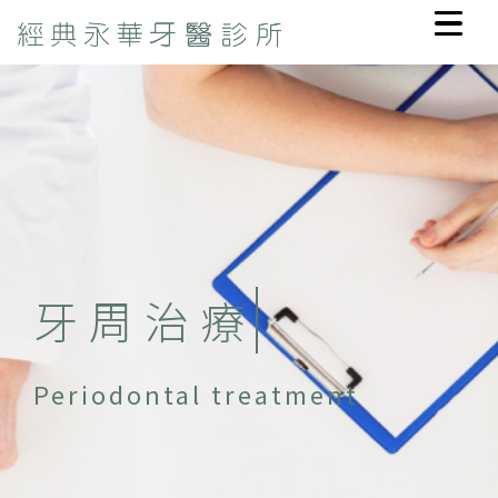
牙
周
治
療
Periodontal treatment